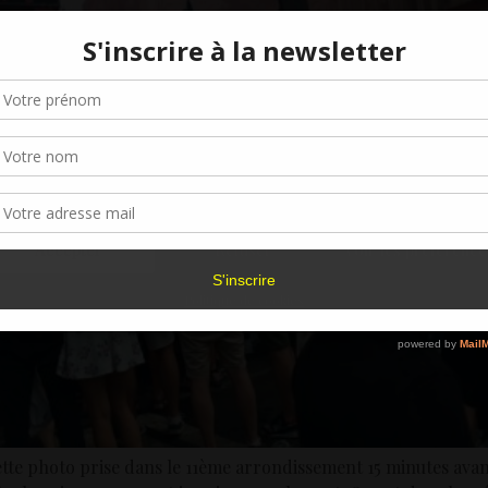
Gérer le consentement aux cookies
r offrir les meilleures expériences, nous utilisons des technologies telles que les
kies pour stocker et/ou accéder aux informations des appareils. Le fait de consen
es technologies nous permettra de traiter des données telles que le comporteme
navigation ou les ID uniques sur ce site. Le fait de ne pas consentir ou de retirer 
sentement peut avoir un effet négatif sur certaines caractéristiques et fonctions.
Accepter
Refuser
Voir les préférence
Politique de cookies
ette photo prise dans le 11ème arrondissement 15 minutes avan