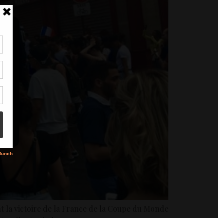
tir
nt
son
s
t la victoire de la France de la Coupe du Monde