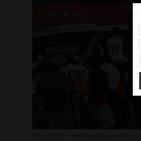
Pou
coo
à c
de 
con
Pour célébrer ce moment de liesse nationale, c