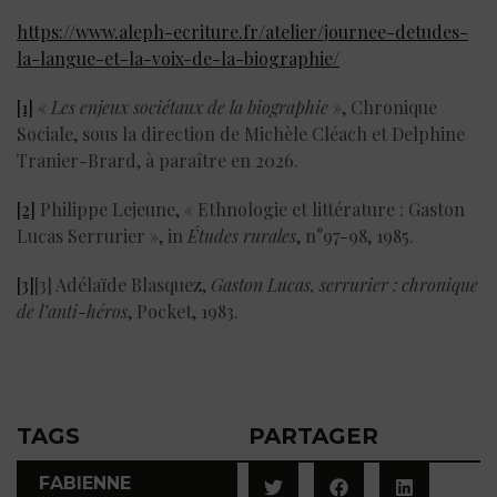
https://www.aleph-ecriture.fr/atelier/journee-detudes-
la-langue-et-la-voix-de-la-biographie/
[1]
«
Les enjeux sociétaux de la biographie
», Chronique
Sociale, sous la direction de Michèle Cléach et Delphine
Tranier-Brard, à paraître en 2026.
[2]
Philippe Lejeune, « Ethnologie et littérature : Gaston
Lucas Serrurier », in
Études rurales
, n°97-98, 1985.
[3]
[3] Adélaïde Blasquez,
Gaston Lucas, serrurier : chronique
de l’anti-héros
, Pocket, 1983.
TAGS
PARTAGER
FABIENNE