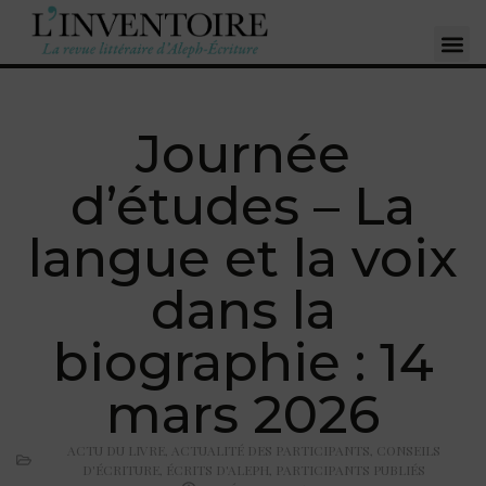
Journée
d’études – La
langue et la voix
dans la
biographie : 14
mars 2026
ACTU DU LIVRE
,
ACTUALITÉ DES PARTICIPANTS
,
CONSEILS
D'ÉCRITURE
,
ÉCRITS D'ALEPH
,
PARTICIPANTS PUBLIÉS