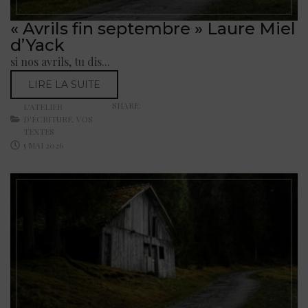
« Avrils fin septembre » Laure Miel
d’Yack
si nos avrils, tu dis...
LIRE LA SUITE
SHARE:
L'ATELIER
D'ÉCRITURE
,
VOS
TEXTES
5 MAI 2026