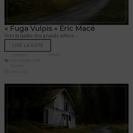
« Fuga Vulpis » Éric Macé
Vers la jambe des grands arbres...
LIRE LA SUITE
SHARE:
L'ATELIER
D'ÉCRITURE
,
VOS
TEXTES
5 MAI 2026