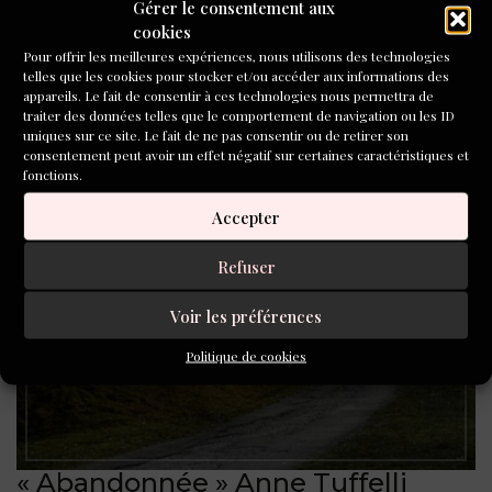
Gérer le consentement aux
des branches qui s’interpellent toi là, viens...
cookies
LIRE LA SUITE
Pour offrir les meilleures expériences, nous utilisons des technologies
telles que les cookies pour stocker et/ou accéder aux informations des
SHARE:
L'ATELIER
appareils. Le fait de consentir à ces technologies nous permettra de
D'ÉCRITURE
,
VOS
traiter des données telles que le comportement de navigation ou les ID
TEXTES
uniques sur ce site. Le fait de ne pas consentir ou de retirer son
5 MAI 2026
consentement peut avoir un effet négatif sur certaines caractéristiques et
fonctions.
Accepter
Refuser
Voir les préférences
Politique de cookies
« Abandonnée » Anne Tuffelli