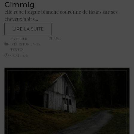
Gimmig
elle robe longue blanche couronne de fleurs sur ses
cheveux noirs...
LIRE LA SUITE
SHARE:
L'ATELIER
D'ÉCRITURE
,
VOS
TEXTES
5 MAI 2026