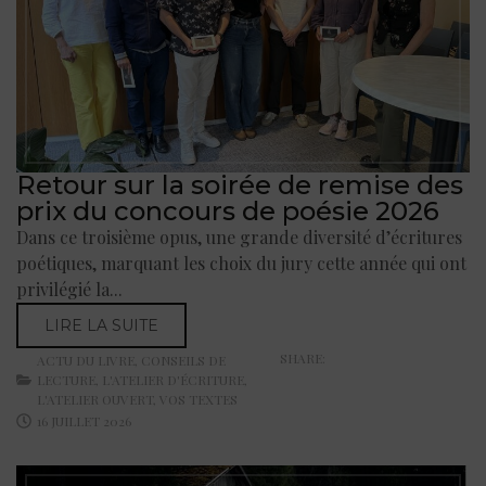
Retour sur la soirée de remise des
prix du concours de poésie 2026
Dans ce troisième opus, une grande diversité d’écritures
poétiques, marquant les choix du jury cette année qui ont
privilégié la...
LIRE LA SUITE
SHARE:
ACTU DU LIVRE
,
CONSEILS DE
LECTURE
,
L'ATELIER D'ÉCRITURE
,
L'ATELIER OUVERT
,
VOS TEXTES
16 JUILLET 2026