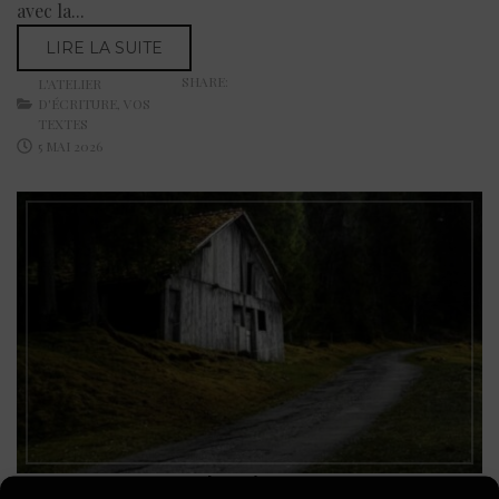
avec la...
LIRE LA SUITE
SHARE:
L'ATELIER
D'ÉCRITURE
,
VOS
TEXTES
5 MAI 2026
« Vosges » Catherine Meng