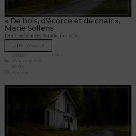
« De bois, d’écorce et de chair »,
Marie Sollens
fenêtres béantes comme des cris...
LIRE LA SUITE
SHARE:
L'ATELIER
D'ÉCRITURE
,
VOS
TEXTES
5 MAI 2026