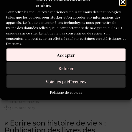
ancrage dans la littérature contemporaine (merci
cookies
Élisabeth Bing). L’essentiel des...
Pour offrir les meilleures expériences, nous utilisons des technologies
telles que les cookies pour stocker et/ou accéder aux informations des
LIRE LA SUITE
appareils. Le fait de consentir à ces technologies nous permettra de
traiter des données telles que le comportement de navigation ou les ID
SHARE:
ENSEIGNER L'ÉCRITURE
,
uniques sur ce site. Le fait de ne pas consentir ou de retirer son
LES FONDAMENTAUX
consentement peut avoir un effet négatif sur certaines caractéristiques et
30 AVRIL 2025
fonctions.
13 conseils d’Alain André pour
Accepter
débuter l’écriture de votre roman
Refuser
Ayez votre chambre d’écriture, vos refuges. Repérez vos
rythmes personnels. Protégez votre temps....
Voir les préférences
LIRE LA SUITE
Politique de cookies
SHARE:
ACTU DU LIVRE
,
LES
FONDAMENTAUX
5 FÉVRIER 2025
« Ecrire son histoire de vie » :
Publication des livres des