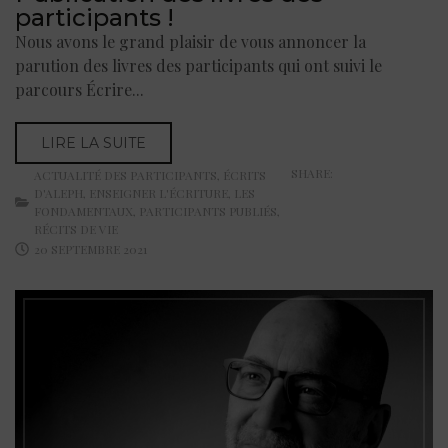
participants !
Nous avons le grand plaisir de vous annoncer la
parution des livres des participants qui ont suivi le
parcours Écrire...
LIRE LA SUITE
SHARE:
ACTUALITÉ DES PARTICIPANTS
,
ÉCRITS
D'ALEPH
,
ENSEIGNER L'ÉCRITURE
,
LES
FONDAMENTAUX
,
PARTICIPANTS PUBLIÉS
,
RÉCITS DE VIE
20 SEPTEMBRE 2021