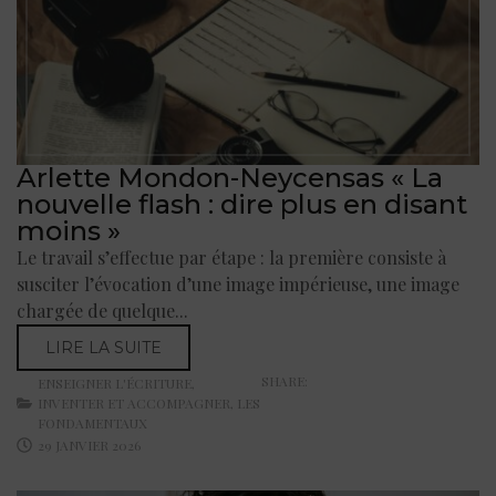
Arlette Mondon-Neycensas « La
nouvelle flash : dire plus en disant
moins »
Le travail s’effectue par étape : la première consiste à
susciter l’évocation d’une image impérieuse, une image
chargée de quelque...
LIRE LA SUITE
SHARE:
ENSEIGNER L'ÉCRITURE
,
INVENTER ET ACCOMPAGNER
,
LES
FONDAMENTAUX
29 JANVIER 2026