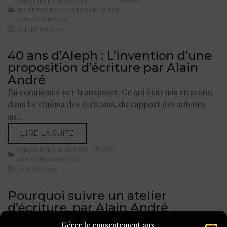
ENSEIGNER L'ÉCRITURE
,
INVENTER ET ACCOMPAGNER
,
LES
FONDAMENTAUX
14 JANVIER 2026
40 ans d’Aleph : L’invention d’une
proposition d’écriture par Alain
André
J’ai commencé par transposer. Ce qui était mis en scène,
dans Le cinéma des écrivains, du rapport des auteurs
au...
LIRE LA SUITE
SHARE:
ENSEIGNER L'ÉCRITURE
,
LES FONDAMENTAUX
30 AVRIL 2025
Pourquoi suivre un atelier
d’écriture, par Alain André
Je sais ce que les ateliers m’ont apporté. Un meilleur
Gérer le consentement aux