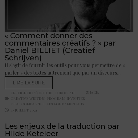
« Comment donner des
commentaires créatifs ? » par
Daniel BILLIET (Creatief
Schrijven)
Il s’agit de fournir les outils pour vous permettre de «
parler » des textes autrement que par un discours...
LIRE LA SUITE
SHARE:
ENSEIGNER L'ÉCRITURE
,
EUROPEAN
CREATIVE WRITING PROGRAM
,
INVENTER
ET ACCOMPAGNER
,
LES FONDAMENTAUX
19 JUILLET 2021
Les enjeux de la traduction par
Hilde Keteleer