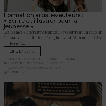
Formation artistes-auteurs :
« Écrire et illustrer pour la
jeunesse »
Les termes « littérature jeunesse » recouvrent un secteur
économique, multiple, créatif, innovant. Mais on peut lire
ces livres à...
LIRE LA SUITE
SHARE:
ANIMATEURS D'ATELIERS
,
ENSEIGNER
L'ÉCRITURE
,
INTERVIEWS
,
INVENTER ET
ACCOMPAGNER
,
LES FONDAMENTAUX
8 AVRIL 2026