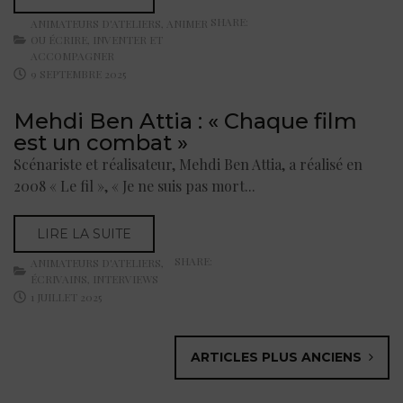
SHARE:
ANIMATEURS D'ATELIERS
,
ANIMER
OU ÉCRIRE
,
INVENTER ET
ACCOMPAGNER
9 SEPTEMBRE 2025
Mehdi Ben Attia : « Chaque film
est un combat »
Scénariste et réalisateur, Mehdi Ben Attia, a réalisé en
2008 « Le fil », « Je ne suis pas mort...
LIRE LA SUITE
SHARE:
ANIMATEURS D'ATELIERS
,
ÉCRIVAINS
,
INTERVIEWS
1 JUILLET 2025
ARTICLES PLUS ANCIENS