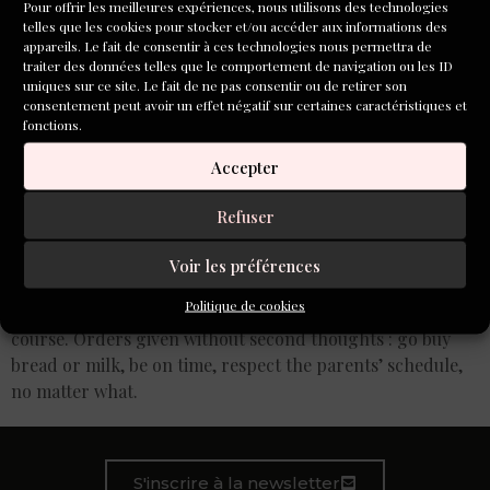
Pour offrir les meilleures expériences, nous utilisons des technologies
telles que les cookies pour stocker et/ou accéder aux informations des
appareils. Le fait de consentir à ces technologies nous permettra de
traiter des données telles que le comportement de navigation ou les ID
uniques sur ce site. Le fait de ne pas consentir ou de retirer son
consentement peut avoir un effet négatif sur certaines caractéristiques et
fonctions.
Accepter
Refuser
Voir les préférences
At home, we hardly ever spoke. Or talked, to tell the
Politique de cookies
truth. Necessary news only, questions about school of
course. Orders given without second thoughts : go buy
bread or milk, be on time, respect the parents’ schedule,
no matter what.
S'inscrire à la newsletter