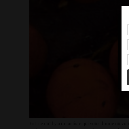
Pou
coo
à c
de 
con
Est-ce qu’il y a un artiste qui vous donne ou v