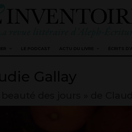
IER
LE PODCAST
ACTU DU LIVRE
ÉCRITS D’
udie Gallay
a beauté des jours » de Claud