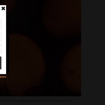
tir
nt
son
s
C’est en sa compagnie que votre écriture va