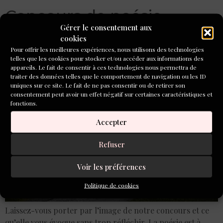
Concours de poésie
Gérer le consentement aux
Inventoire-Aleph-Écriture
cookies
2026
Pour offrir les meilleures expériences, nous utilisons des technologies
telles que les cookies pour stocker et/ou accéder aux informations des
appareils. Le fait de consentir à ces technologies nous permettra de
traiter des données telles que le comportement de navigation ou les ID
uniques sur ce site. Le fait de ne pas consentir ou de retirer son
consentement peut avoir un effet négatif sur certaines caractéristiques et
fonctions.
Accepter
Refuser
Voir les préférences
Politique de cookies
Laissez-vous porter par l’image de notre concours et ce
qu’elle vous évoque sans trop réfléchir. La poésie est à