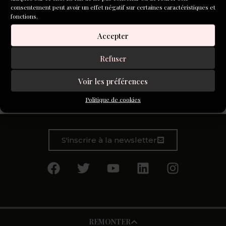
consentement peut avoir un effet négatif sur certaines caractéristiques et
fonctions.
Accepter
Refuser
Enseigner l’écriture par le biais d’ateliers, à l’école, dans le
Voir les préférences
cadre duau master de création ou d’un parcours de
formation destiné au grand public
Politique de cookies
S'inscrire à la newsletter
REMONTER