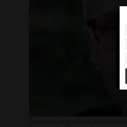
Pou
coo
à c
de 
con
David Sedaris est un auteur de nouvelles peu co