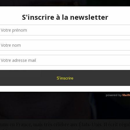
Gérer le consentement aux cookies
r offrir les meilleures expériences, nous utilisons des technologies telles que les
kies pour stocker et/ou accéder aux informations des appareils. Le fait de consen
es technologies nous permettra de traiter des données telles que le comporteme
navigation ou les ID uniques sur ce site. Le fait de ne pas consentir ou de retirer 
sentement peut avoir un effet négatif sur certaines caractéristiques et fonctions.
Accepter
Refuser
Voir les préférence
Politique de cookies
nnu en France, mais très célèbre aux États-Unis. Il écrit régu