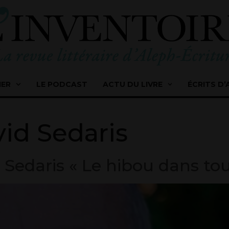
IER
LE PODCAST
ACTU DU LIVRE
ÉCRITS D’
id Sedaris
d Sedaris « Le hibou dans tou