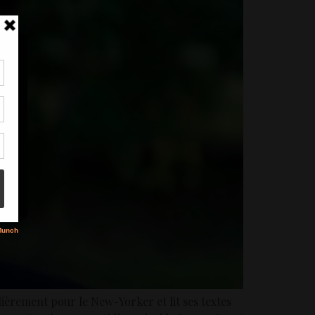
tir
nt
son
s
lièrement pour le New-Yorker et lit ses textes