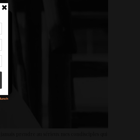
tir
nt
son
s
ns jamais prendre au sérieux mes condisciples qui