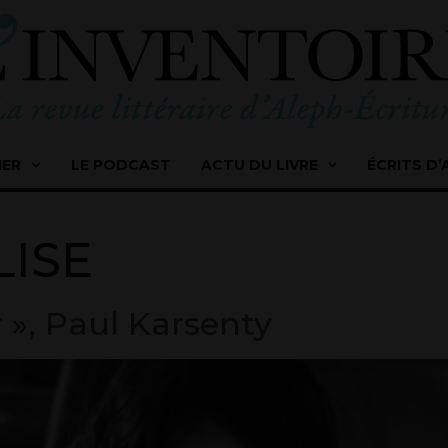
IER
LE PODCAST
ACTU DU LIVRE
ÉCRITS D’
LISE
 », Paul Karsenty