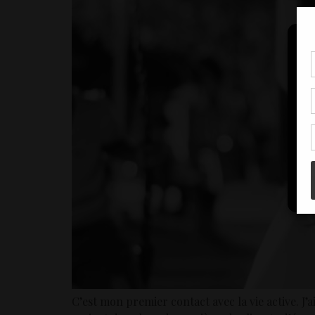
Pou
coo
à c
de 
con
C’est mon premier contact avec la vie active. J’