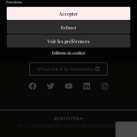
fonctions.
Le renard sait user de ruse pour intégrer la plupart des
Accepter
récits issus du Japon à l’Amazonie, du Canada à l’Algérie
pour expliquer aux enfants les mystères du monde. A
Refuser
commencer par celui de la création, où le premier homme
et la première femme se demandent bien quoi faire de leur
Voir les préférences
temps dans la nuit noire.
Politique de cookies
S'inscrire à la newsletter
REMONTER
©2025 TOUS DROITS RÉSERVÉS L’INVENTOIRE