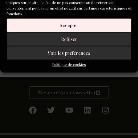
uniques sur ce site. Le fait de ne pas consentir ou de retirer son
consentement peut avoir un effet négatif sur certaines caractéristiques et
fonctions.
Accepter
Refuser
Mouche est une revue mêlant photographie et poésie. Elle
Voir les préférences
a été créée en 2021 par Léa Boisset et Clémentine Saucier
Politique de cookies
alors qu’elles étaient à l’Université.
S'inscrire à la newsletter