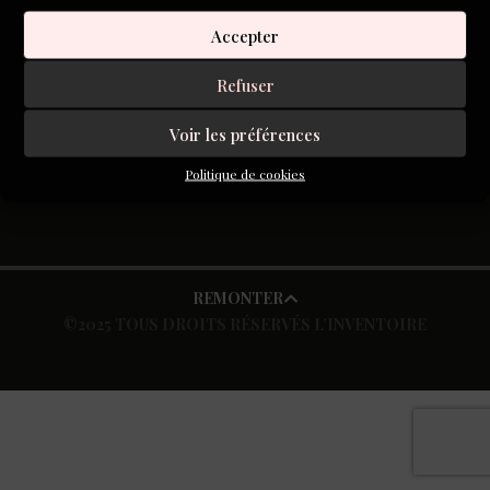
Florence Herrlemann : « écrire c’est s’aventurer sans
carte ».
Accepter
Refuser
S'inscrire à la newsletter
Voir les préférences
Politique de cookies
REMONTER
©2025 TOUS DROITS RÉSERVÉS L’INVENTOIRE