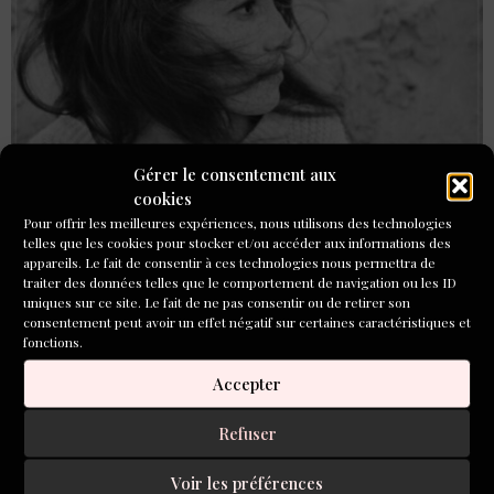
Gérer le consentement aux
Paul Karsenty Un jeudi d’octobre C’était un jeudi
cookies
d’octobre. Un de ces jeudis suspendus, quand l’après-midi
Pour offrir les meilleures expériences, nous utilisons des technologies
hésite entre la fin de l’enfance et l’entrée dans quelque
telles que les cookies pour stocker et/ou accéder aux informations des
chose d’un peu plus trouble. Mon cousin Frank et moi,
appareils. Le fait de consentir à ces technologies nous permettra de
nous avions quatorze ans. Nous sortions à peine de l’âge
traiter des données telles que le comportement de navigation ou les ID
uniques sur ce site. Le fait de ne pas consentir ou de retirer son
des billes et nous nous imaginions déjà hommes, du […]
consentement peut avoir un effet négatif sur certaines caractéristiques et
fonctions.
« ÉLISE, en La mineur »,
Accepter
Paul Karsenty
Refuser
Voir les préférences