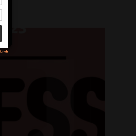
son
3
s