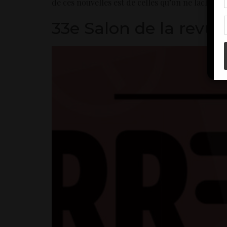
de ces nouvelles est de celles qu’on ne lâche pas
de 
con
33e Salon de la revue 