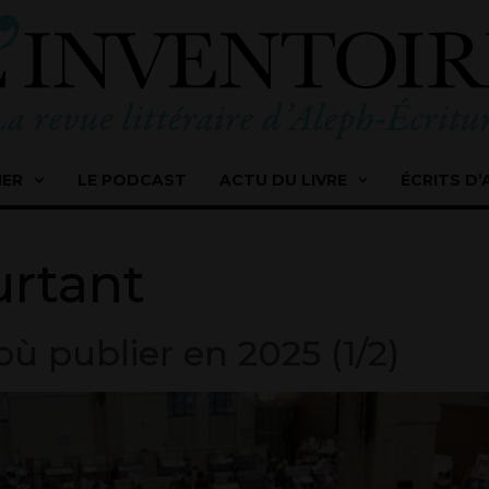
IER
LE PODCAST
ACTU DU LIVRE
ÉCRITS D’
rtant
 où publier en 2025 (1/2)