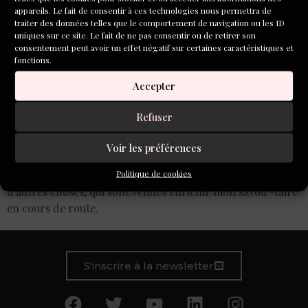
appareils. Le fait de consentir à ces technologies nous permettra de
traiter des données telles que le comportement de navigation ou les ID
uniques sur ce site. Le fait de ne pas consentir ou de retirer son
consentement peut avoir un effet négatif sur certaines caractéristiques et
fonctions.
Accepter
Refuser
Voir les préférences
Politique de cookies
Ce roman m’a pris cinq ans donc en parallèle, j’ai écrit
d’autres choses, qui sont venues enrichir mon savoir-faire
en cours de route.
S'inscrire à la newsletter