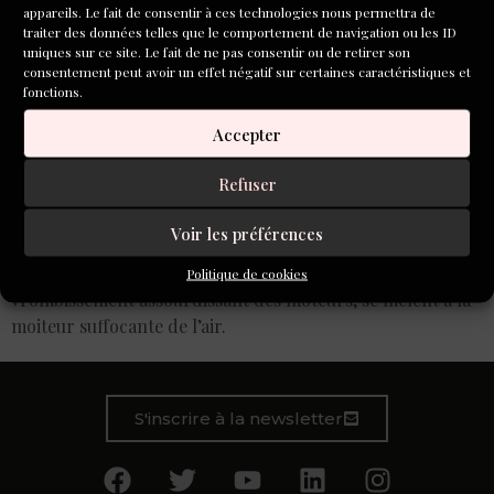
appareils. Le fait de consentir à ces technologies nous permettra de
traiter des données telles que le comportement de navigation ou les ID
uniques sur ce site. Le fait de ne pas consentir ou de retirer son
consentement peut avoir un effet négatif sur certaines caractéristiques et
fonctions.
Accepter
Refuser
Voir les préférences
La lourde porte vitrée a claqué derrière elle, la rejetant
sur le trottoir. L’odeur âcre du bitume après l’orage, le
Politique de cookies
vrombissement assourdissant des moteurs, se mêlent à la
moiteur suffocante de l’air.
S'inscrire à la newsletter