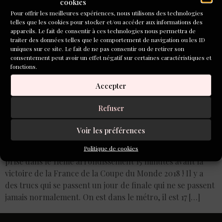
cookies
Pour offrir les meilleures expériences, nous utilisons des technologies
telles que les cookies pour stocker et/ou accéder aux informations des
appareils. Le fait de consentir à ces technologies nous permettra de
traiter des données telles que le comportement de navigation ou les ID
uniques sur ce site. Le fait de ne pas consentir ou de retirer son
consentement peut avoir un effet négatif sur certaines caractéristiques et
fonctions.
Accepter
Refuser
Voir les préférences
Politique de cookies
Pour célébrer ce moment de liesse nationale, cette photo
prise dans le 11ème arrondissement 15 minutes avant la
victoire de la France de la Coupe du Monde 2018 ! Il y a
des trucs qui se passent un jour de finale qui ne se passent
jamais normalement. On est dans le métro, il est 17 […]