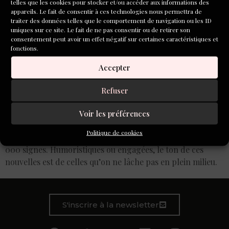
telles que les cookies pour stocker et/ou accéder aux informations des
appareils. Le fait de consentir à ces technologies nous permettra de
traiter des données telles que le comportement de navigation ou les ID
uniques sur ce site. Le fait de ne pas consentir ou de retirer son
consentement peut avoir un effet négatif sur certaines caractéristiques et
fonctions.
Accepter
Refuser
Voir les préférences
Depuis un an, le magazine Zone Critique a créé une
Politique de cookies
collection « Vrilles » qui édite des nouvelles d’environ 20
000 signes. Humoristiques ou engagées, le ton de ces
nouvelles est de celles qu’on ne lâche pas en plein milieu.
S'inscrire à la newsletter