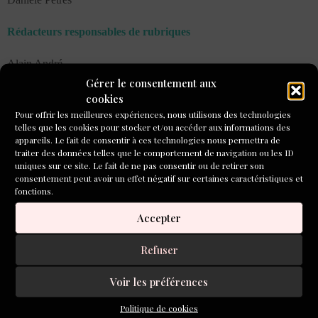
Rédacteurs responsables de rubriques
Alain André
Gérer le consentement aux
Louise Muller
cookies
Pour offrir les meilleures expériences, nous utilisons des technologies
telles que les cookies pour stocker et/ou accéder aux informations des
Claudine Tondreau
appareils. Le fait de consentir à ces technologies nous permettra de
traiter des données telles que le comportement de navigation ou les ID
L’Inventoire est une publication
Aleph-Écriture
uniques sur ce site. Le fait de ne pas consentir ou de retirer son
consentement peut avoir un effet négatif sur certaines caractéristiques et
COMMENT NOUS CONTACTER
fonctions.
Accepter
Refuser
Rubrique Atelier Ouvert
Voir les préférences
atelierouvert@inventoire.com
Politique de cookies
Rubrique EACWP