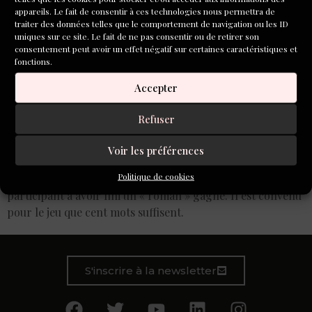
appareils. Le fait de consentir à ces technologies nous permettra de
traiter des données telles que le comportement de navigation ou les ID
uniques sur ce site. Le fait de ne pas consentir ou de retirer son
consentement peut avoir un effet négatif sur certaines caractéristiques et
fonctions.
Accepter
Refuser
Voir les préférences
Le terme vient du Grand Livre Rouge des Monty Python
Politique de cookies
(1971). Dans ce livre, il s’agit d’un jeu verbal : le premier
participant à avoir fini un « roman » gagne. Il est convenu
pour le jeu que cent mots suffisent.
S'inscrire à la newsletter