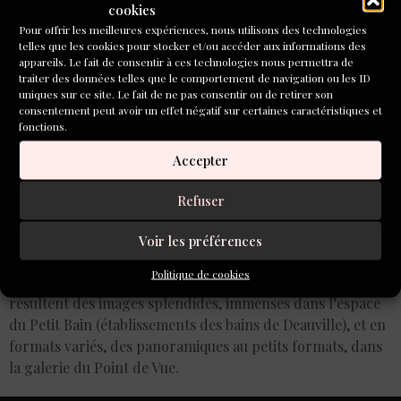
cookies
Pour offrir les meilleures expériences, nous utilisons des technologies
telles que les cookies pour stocker et/ou accéder aux informations des
appareils. Le fait de consentir à ces technologies nous permettra de
traiter des données telles que le comportement de navigation ou les ID
uniques sur ce site. Le fait de ne pas consentir ou de retirer son
consentement peut avoir un effet négatif sur certaines caractéristiques et
fonctions.
Accepter
Refuser
Entre récit documentaire et pure poésie, le photographe a
Voir les préférences
arpenté l’hiver des côtes normandes, en photographiant
Politique de cookies
notamment les sites protégés auxquels il a pu accéder. En
résultent des images splendides, immenses dans l’espace
du Petit Bain (établissements des bains de Deauville), et en
formats variés, des panoramiques au petits formats, dans
la galerie du Point de Vue.