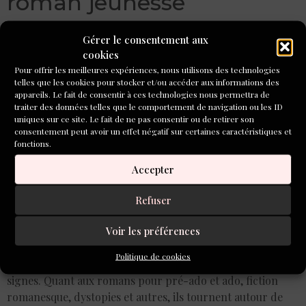
roman jeunesse
Gérer le consentement aux
cookies
Pour offrir les meilleures expériences, nous utilisons des technologies
telles que les cookies pour stocker et/ou accéder aux informations des
appareils. Le fait de consentir à ces technologies nous permettra de
traiter des données telles que le comportement de navigation ou les ID
uniques sur ce site. Le fait de ne pas consentir ou de retirer son
consentement peut avoir un effet négatif sur certaines caractéristiques et
fonctions.
Accepter
Refuser
Un livre pour les tout-petits, ce sont surtout des images et
Voir les préférences
deux ou trois phrases par page, soit un maximum de 1500
signes. Les textes pour les 3/6 ans font autour de 3 500
Politique de cookies
signes, ceux pour les 6/12 ans font entre 8000 et 15 000
signes. Quant aux romans pour pré-ado et ado, fiction
romanesque, dystopies et autres, ils tournent autour de