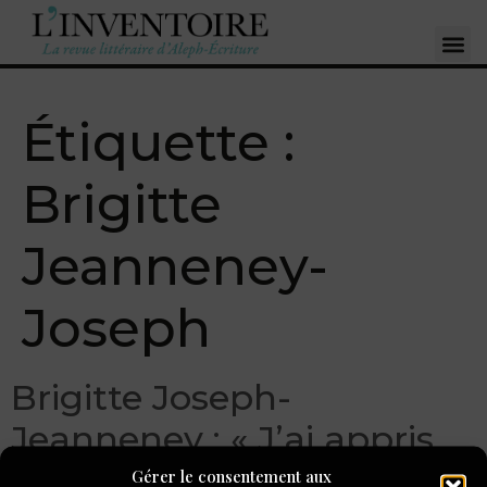
Étiquette :
Brigitte
Jeanneney-
Joseph
Brigitte Joseph-
Jeanneney : « J’ai appris
dans les ateliers à me
Gérer le consentement aux