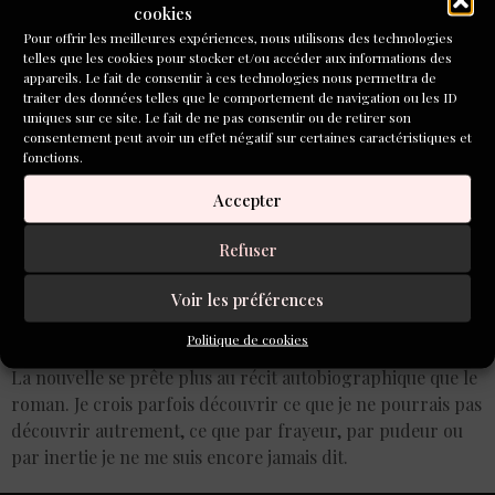
cookies
faire confiance »
Pour offrir les meilleures expériences, nous utilisons des technologies
telles que les cookies pour stocker et/ou accéder aux informations des
appareils. Le fait de consentir à ces technologies nous permettra de
traiter des données telles que le comportement de navigation ou les ID
uniques sur ce site. Le fait de ne pas consentir ou de retirer son
consentement peut avoir un effet négatif sur certaines caractéristiques et
fonctions.
Accepter
Refuser
Voir les préférences
Politique de cookies
La nouvelle se prête plus au récit autobiographique que le
roman. Je crois parfois découvrir ce que je ne pourrais pas
découvrir autrement, ce que par frayeur, par pudeur ou
par inertie je ne me suis encore jamais dit.