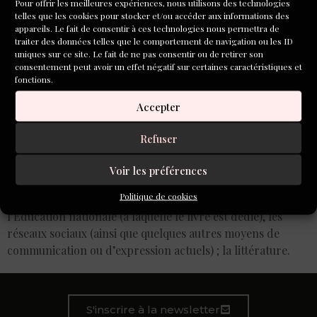
Pour offrir les meilleures expériences, nous utilisons des technologies
telles que les cookies pour stocker et/ou accéder aux informations des
appareils. Le fait de consentir à ces technologies nous permettra de
traiter des données telles que le comportement de navigation ou les ID
uniques sur ce site. Le fait de ne pas consentir ou de retirer son
consentement peut avoir un effet négatif sur certaines caractéristiques et
fonctions.
Accepter
Refuser
Voir les préférences
Politique de cookies
Trois fils s’entrelacent dans son premier roman :
l’Éducation nationale (à laquelle le livre est dédié), les
réseaux sociaux (ainsi que quelques autres moyens de
communication ou d’expression actuels) ; la littérature.
S'inscrire à la newsletter