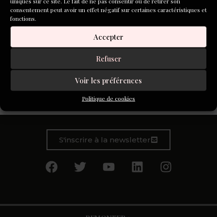
uniques sur ce site. Le fait de ne pas consentir ou de retirer son
consentement peut avoir un effet négatif sur certaines caractéristiques et
fonctions.
Accepter
Refuser
Voir les préférences
C’est une page de carnet, à peine griffonnée de noir. Ce
sont des tirets de couleurs primaires, vite appliqués.
Politique de cookies
S'inscrire à la newsletter