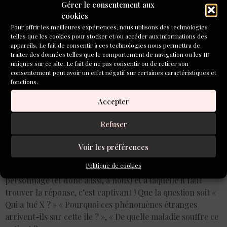
Gérer le consentement aux
dans la nature »
cookies
Pour offrir les meilleures expériences, nous utilisons des technologies
telles que les cookies pour stocker et/ou accéder aux informations des
appareils. Le fait de consentir à ces technologies nous permettra de
traiter des données telles que le comportement de navigation ou les ID
uniques sur ce site. Le fait de ne pas consentir ou de retirer son
consentement peut avoir un effet négatif sur certaines caractéristiques et
fonctions.
Accepter
Refuser
Voir les préférences
Politique de cookies
Un mystère à élucider ou une question qui est posée à un
personnage (et donc aussi, à nous) et à laquelle il faut
trouver la réponse, c’est captivant ! Que la question soit «
Qui a tué X ? » « Pourquoi ces phénomènes étranges
arrivent-ils sur cette île ? », « De quelle maladie souffre ce