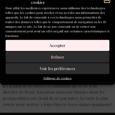
Inventoire « Détour(s) »
cookies
Pour offrir les meilleures expériences, nous utilisons des technologies
telles que les cookies pour stocker et/ou accéder aux informations des
appareils. Le fait de consentir à ces technologies nous permettra de
traiter des données telles que le comportement de navigation ou les ID
uniques sur ce site. Le fait de ne pas consentir ou de retirer son
consentement peut avoir un effet négatif sur certaines caractéristiques et
fonctions.
Accepter
Refuser
Voir les préférences
Politique de cookies
Il y a dans la vie toutes ces situations qu’on ne peut
aborder de front. Racontez-nous une histoire dont les
protagonistes ont choisi de ne pas suivre la route la plus
courte pour arriver à leurs fins en 6000 signes maximum !