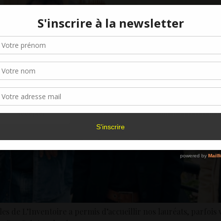
Gérer le consentement aux cookies
r offrir les meilleures expériences, nous utilisons des technologies telles que les
kies pour stocker et/ou accéder aux informations des appareils. Le fait de consen
es technologies nous permettra de traiter des données telles que le comporteme
navigation ou les ID uniques sur ce site. Le fait de ne pas consentir ou de retirer 
sentement peut avoir un effet négatif sur certaines caractéristiques et fonctions.
Accepter
Refuser
Voir les préférence
Politique de cookies
 de L’Inventoire a permis d’accueillir nos lauréats, parfois v