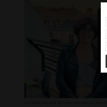
Pou
coo
à c
de 
con
La remise des prix du 5ème concours de nouvelles