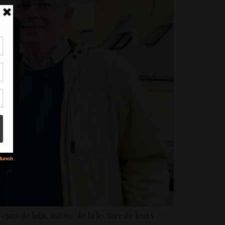
tir
nt
son
s
enus de loin, autour de la lecture de leurs