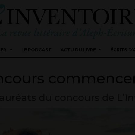
IER
LE PODCAST
ACTU DU LIVRE
ÉCRITS D’
ncours commence
lauréats du concours de L’In