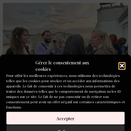
Gérer le consentement aux
cookies
Pour offrir les meilleures expériences, nous utilisons des technologies
telles que les cookies pour stocker et/ou accéder aux informations des
appareils. Le fait de consentir à ces technologies nous permettra de
traiter des données telles que le comportement de navigation ou les ID
Dans ce N°54, nous avons découvert la part croissante de
uniques sur ce site. Le fait de ne pas consentir ou de retirer son
nouvelles explorant les effets de l’intelligence artificielle,
consentement peut avoir un effet négatif sur certaines caractéristiques et
fonctions.
l’homosexualité et la guerre.
Accepter
Concours de nouvelles