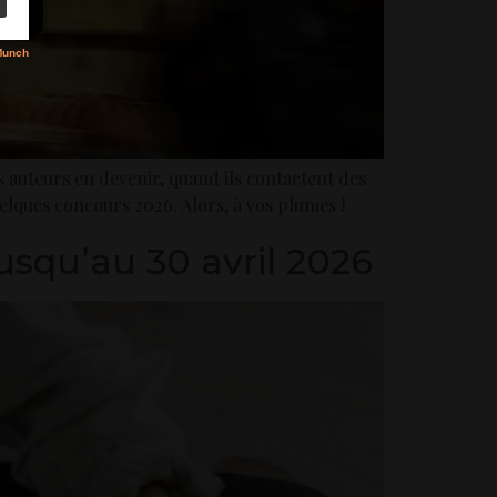
s auteurs en devenir, quand ils contactent des
uelques concours 2026. Alors, à vos plumes !
usqu’au 30 avril 2026