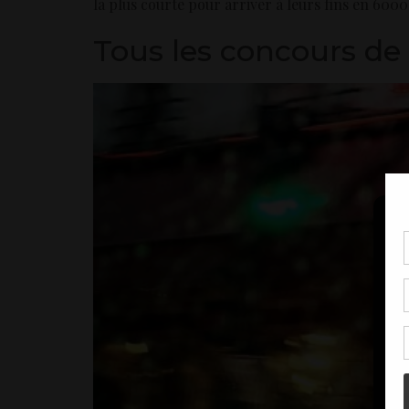
la plus courte pour arriver à leurs fins en 600
Tous les concours de
Pou
coo
à c
de 
con