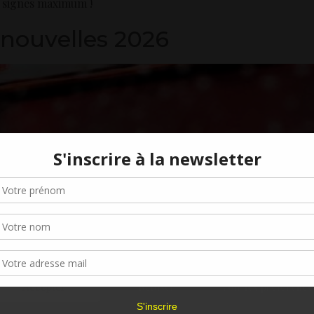
0 signes maximum !
 nouvelles 2026
Gérer le consentement aux cookies
r offrir les meilleures expériences, nous utilisons des technologies telles que les
kies pour stocker et/ou accéder aux informations des appareils. Le fait de consen
es technologies nous permettra de traiter des données telles que le comporteme
navigation ou les ID uniques sur ce site. Le fait de ne pas consentir ou de retirer 
sentement peut avoir un effet négatif sur certaines caractéristiques et fonctions.
Accepter
Refuser
Voir les préférence