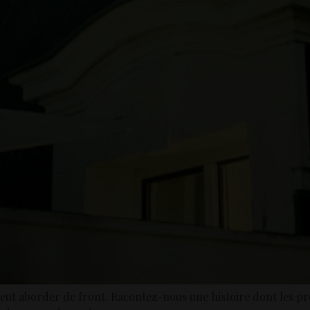
e peut aborder de front. Racontez-nous une histoire dont les pr