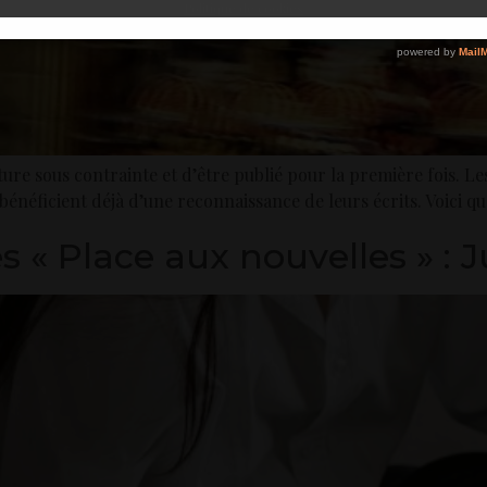
Politique de cookies
re sous contrainte et d’être publié pour la première fois. Le
bénéficient déjà d’une reconnaissance de leurs écrits. Voici q
 « Place aux nouvelles » : J