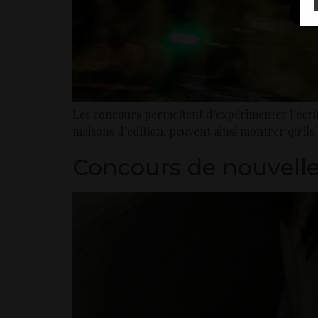
Les concours permettent d’expérimenter l’écritu
maisons d’édition, peuvent ainsi montrer qu’ils 
Concours de nouvelles