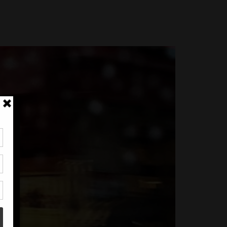
tir
nt
son
s