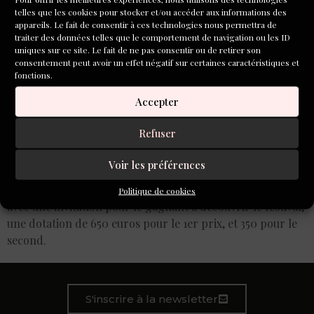
telles que les cookies pour stocker et/ou accéder aux informations des
appareils. Le fait de consentir à ces technologies nous permettra de
traiter des données telles que le comportement de navigation ou les ID
uniques sur ce site. Le fait de ne pas consentir ou de retirer son
consentement peut avoir un effet négatif sur certaines caractéristiques et
fonctions.
Accepter
Refuser
Voir les préférences
Notre partenaire, le festival Place aux Nouvelles, lance sa
3ème édition de son concours de nouvelles ouvert à tous,
Politique de cookies
avec une invitation pour le gagnant à découvrir le festival,
une dotation de 650 euros pour le 1er prix, et 350 pour le
second.
S'inscrire à la newsletter