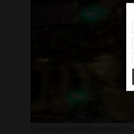
Pou
coo
à c
de 
con
Les concours permettent d’expérimenter l’écritu