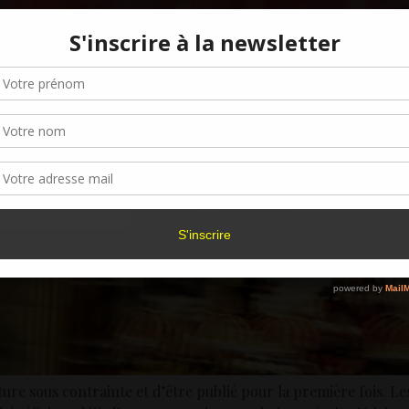
Gérer le consentement aux cookies
r offrir les meilleures expériences, nous utilisons des technologies telles que les
kies pour stocker et/ou accéder aux informations des appareils. Le fait de consen
es technologies nous permettra de traiter des données telles que le comporteme
navigation ou les ID uniques sur ce site. Le fait de ne pas consentir ou de retirer 
sentement peut avoir un effet négatif sur certaines caractéristiques et fonctions.
Accepter
Refuser
Voir les préférence
Politique de cookies
re sous contrainte et d’être publié pour la première fois. Le