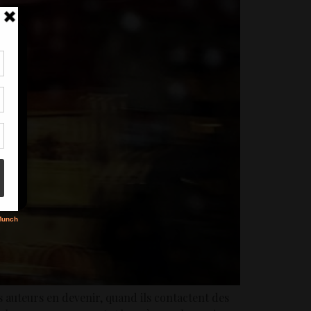
tir
nt
son
s
s auteurs en devenir, quand ils contactent des