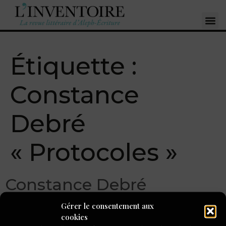
Étiquette :
Constance
Debré
« Protocoles »
Constance Debré
« Protocoles », éd.
Gérer le consentement aux
cookies
Flammarion, prix Flaubert