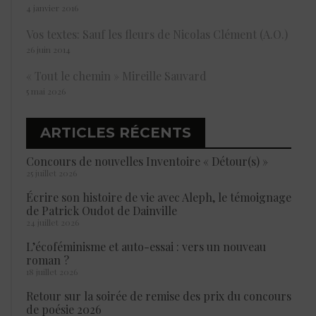
4 janvier 2016
Vos textes: Sauf les fleurs de Nicolas Clément (A.O.)
26 juin 2014
« Tout le chemin » Mireille Sauvard
5 mai 2026
ARTICLES RÉCENTS
Concours de nouvelles Inventoire « Détour(s) »
25 juillet 2026
Écrire son histoire de vie avec Aleph, le témoignage
de Patrick Oudot de Dainville
24 juillet 2026
L’écoféminisme et auto-essai : vers un nouveau
roman ?
18 juillet 2026
Retour sur la soirée de remise des prix du concours
de poésie 2026