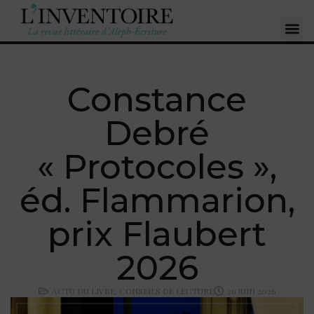
Constance
Debré
« Protocoles »,
éd. Flammarion,
prix Flaubert
2026
ACTU DU LIVRE
,
CONSEILS DE LECTURE
26 JUIN 2026