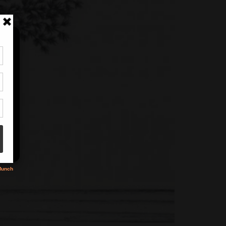
tir
nt
son
s