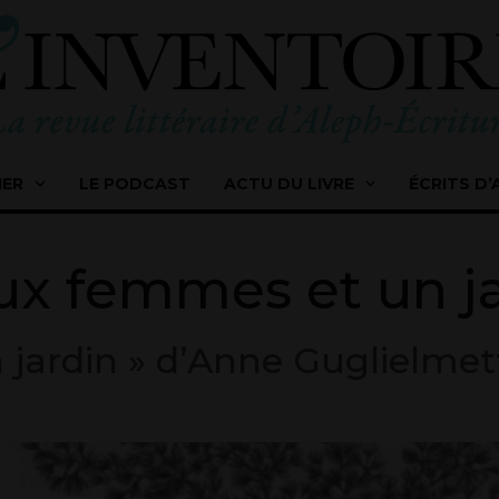
IER
LE PODCAST
ACTU DU LIVRE
ÉCRITS D’
x femmes et un ja
jardin » d’Anne Guglielmett