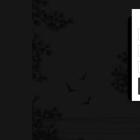
Pou
coo
à c
de 
con