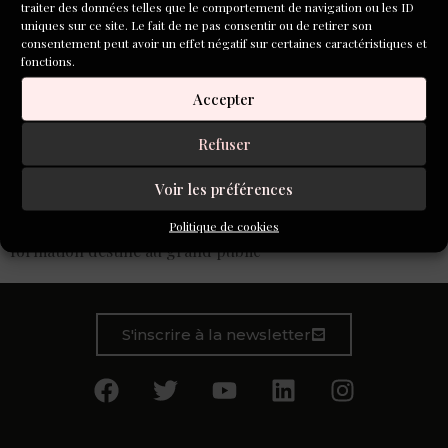
traiter des données telles que le comportement de navigation ou les ID
uniques sur ce site. Le fait de ne pas consentir ou de retirer son
consentement peut avoir un effet négatif sur certaines caractéristiques et
fonctions.
Accepter
Refuser
Voir les préférences
Enseigner l’écriture par le biais d’ateliers, à l’école, dans le
cadre duau master de création ou d’un parcours de
Politique de cookies
formation destiné au grand public
S'inscrire à la newsletter