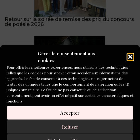
Retour sur la soirée de remise des prix du concours
de poésie 2026
Gérer le consentement aux
cookies
Pour offrir les meilleures expériences, nous utilisons des technologies
telles que les cookies pour stocker et/ou accéder aux informations des
appareils. Le fait de consentir à ces technologies nous permettra de
traiter des données telles que le comportement de navigation ou les ID
« Quelque part dans la forêt primaire », prix du
public de L’Inventoire !
uniques sur ce site. Le fait de ne pas consentir ou de retirer son
consentement peut avoir un effet négatif sur certaines caractéristiques et
fonctions.
CONCOURS DE NOUVELLES
2026
Accepter
Refuser