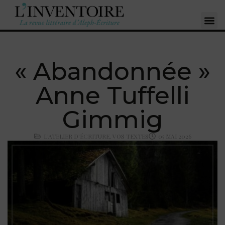
« Abandonnée »
Anne Tuffelli
Gimmig
L'ATELIER D'ÉCRITURE
,
VOS TEXTES
05 MAI 2026