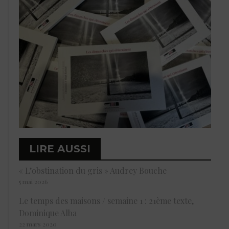
LIRE AUSSI
« L’obstination du gris » Audrey Bouche
5 mai 2026
Le temps des maisons / semaine 1 : 21ème texte,
Dominique Alba
22 mars 2020