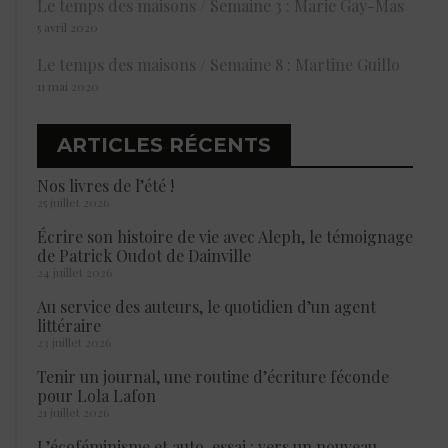
Le temps des maisons / Semaine 3 : Marie Gay-Mas
5 avril 2020
Le temps des maisons / Semaine 8 : Martine Guillo
11 mai 2020
ARTICLES RÉCENTS
Nos livres de l’été !
25 juillet 2026
Écrire son histoire de vie avec Aleph, le témoignage
de Patrick Oudot de Dainville
24 juillet 2026
Au service des auteurs, le quotidien d’un agent
littéraire
23 juillet 2026
Tenir un journal, une routine d’écriture féconde
pour Lola Lafon
21 juillet 2026
L’écoféminisme et auto-essai : vers un nouveau