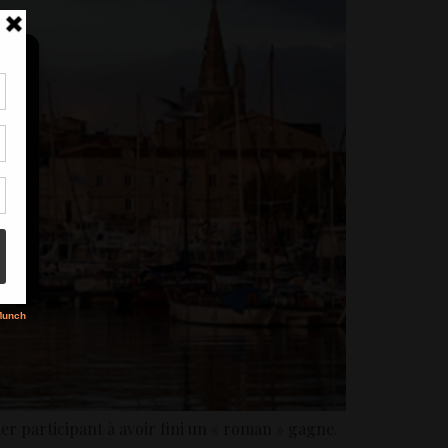
tir
nt
son
s
ier participant à avoir fini un « roman » gagne.