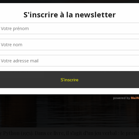
Gérer le consentement aux cookies
r offrir les meilleures expériences, nous utilisons des technologies telles que les
kies pour stocker et/ou accéder aux informations des appareils. Le fait de consen
es technologies nous permettra de traiter des données telles que le comporteme
navigation ou les ID uniques sur ce site. Le fait de ne pas consentir ou de retirer 
sentement peut avoir un effet négatif sur certaines caractéristiques et fonctions.
Accepter
Refuser
Voir les préférence
Politique de cookies
thon (1971). Dans ce livre, il s’agit d’un jeu verbal : le prem