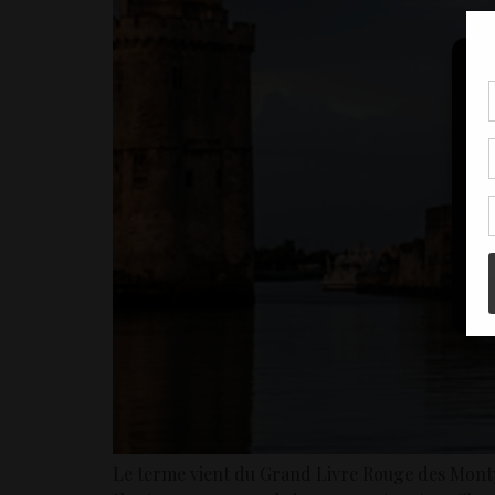
Pou
coo
à c
de 
con
Le terme vient du Grand Livre Rouge des Monty Py