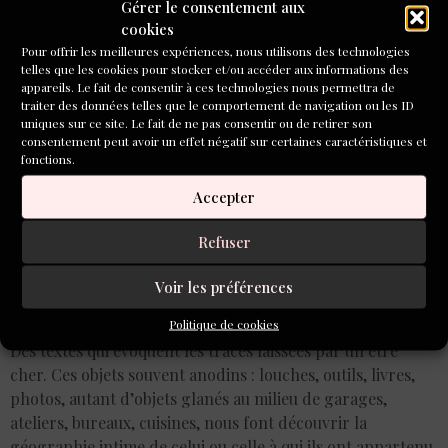
Gérer le consentement aux
Gaudy
cookies
Pour offrir les meilleures expériences, nous utilisons des technologies
telles que les cookies pour stocker et/ou accéder aux informations des
appareils. Le fait de consentir à ces technologies nous permettra de
traiter des données telles que le comportement de navigation ou les ID
uniques sur ce site. Le fait de ne pas consentir ou de retirer son
consentement peut avoir un effet négatif sur certaines caractéristiques et
fonctions.
Accepter
Refuser
Voir les préférences
Politique de cookies
Des textes qui évoquent les traces laissées par un être
cher. Ces objets souvent anodins : louches, outils, livres,
photos, autant d’objets glanés au milieu de garages,
ateliers, bureaux, cuisines, nous font découvrir la
géographie intime de celui ou celle à qui ils ont appartenu.