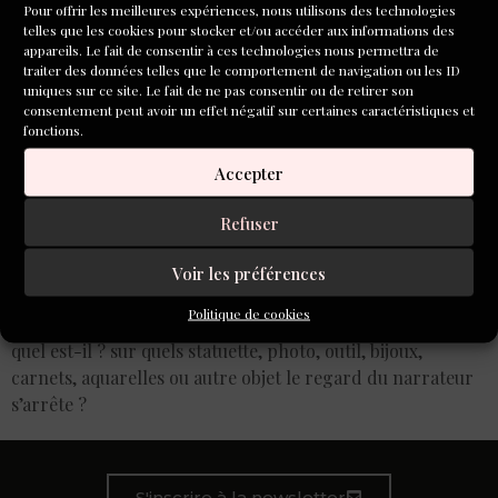
Pour offrir les meilleures expériences, nous utilisons des technologies
telles que les cookies pour stocker et/ou accéder aux informations des
appareils. Le fait de consentir à ces technologies nous permettra de
traiter des données telles que le comportement de navigation ou les ID
uniques sur ce site. Le fait de ne pas consentir ou de retirer son
consentement peut avoir un effet négatif sur certaines caractéristiques et
fonctions.
Accepter
Refuser
Voir les préférences
Je vous propose d’imaginer un lieu en lien avec un
Politique de cookies
personnage réel ou fictif. Décrivez ce lieu, ou se situe t-il,
quel est-il ? sur quels statuette, photo, outil, bijoux,
carnets, aquarelles ou autre objet le regard du narrateur
s’arrête ?
S'inscrire à la newsletter