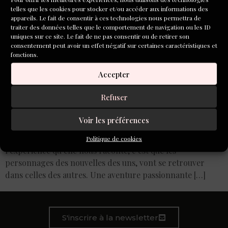
telles que les cookies pour stocker et/ou accéder aux informations des
appareils. Le fait de consentir à ces technologies nous permettra de
traiter des données telles que le comportement de navigation ou les ID
uniques sur ce site. Le fait de ne pas consentir ou de retirer son
consentement peut avoir un effet négatif sur certaines caractéristiques et
fonctions.
Accepter
Refuser
Le parcours collectif d’écriture dont Pauline Olphe-
Galliard nous parle ici est représentatif du travail en
Voir les préférences
atelier, où le processus de création est encouragé par une
dynamique de groupe. Ce qui fait l’originalité de
Politique de cookies
l’expérience qu’elle nous raconte, c’est que les
personnages des nouvelles des uns, vont se retrouver
dans celles des autres. Une aventure passionnante […]
S'inscrire à la newsletter