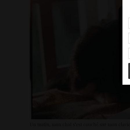
Pou
coo
à c
de 
con
Un matin, mon chat s’est couché sur mon clavier