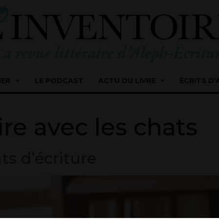
IER
LE PODCAST
ACTU DU LIVRE
ÉCRITS D’
ire avec les chats
ts d’écriture