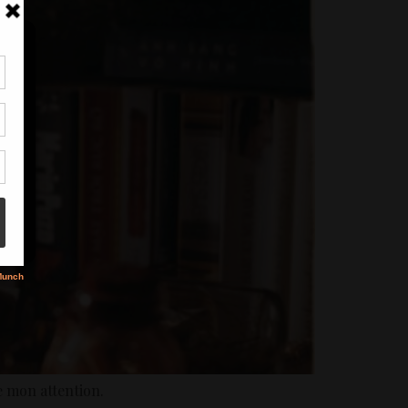
tir
nt
son
s
e mon attention.