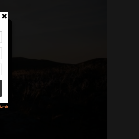
tir
nt
son
s