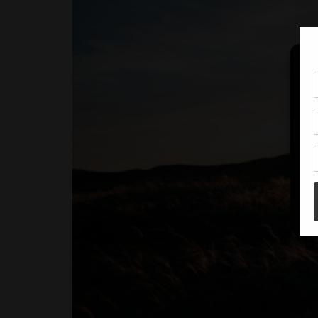
Pou
coo
à c
de 
con