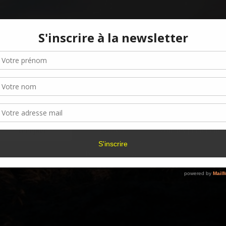
Gérer le consentement aux cookies
r offrir les meilleures expériences, nous utilisons des technologies telles que les
kies pour stocker et/ou accéder aux informations des appareils. Le fait de consen
es technologies nous permettra de traiter des données telles que le comporteme
navigation ou les ID uniques sur ce site. Le fait de ne pas consentir ou de retirer 
sentement peut avoir un effet négatif sur certaines caractéristiques et fonctions.
Accepter
Refuser
Voir les préférence
Politique de cookies