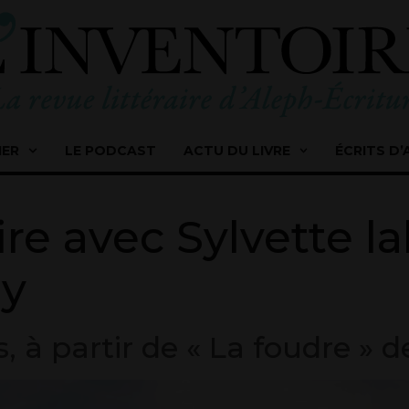
IER
LE PODCAST
ACTU DU LIVRE
ÉCRITS D’
ire avec Sylvette la
ly
, à partir de « La foudre » de