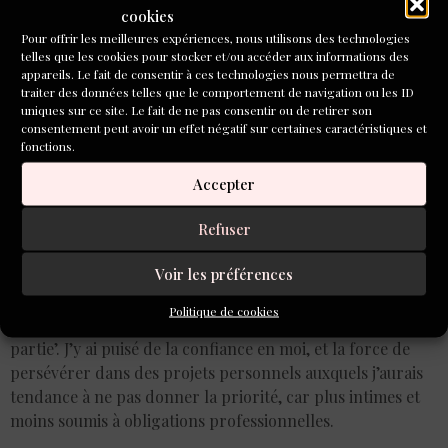
cookies
Pour offrir les meilleures expériences, nous utilisons des technologies
telles que les cookies pour stocker et/ou accéder aux informations des
appareils. Le fait de consentir à ces technologies nous permettra de
traiter des données telles que le comportement de navigation ou les ID
uniques sur ce site. Le fait de ne pas consentir ou de retirer son
consentement peut avoir un effet négatif sur certaines caractéristiques et
fonctions.
Accepter
Refuser
Dans l’atelier « Ecrire un roman », la pluralité des
Voir les préférences
parcours et les regards croisés sur le travail de chacun
offrent une efficace caisse de résonance, qui sauve de
Politique de cookies
l’immobilisme, de situations où l’on est à la fois ‘juge et
partie’. J’y ai puisé de la confiance en moi, et la force de
persévérer dans des projets personnels auxquels j’aurais
tendance à ne pas donner la priorité, car plus intimes et
moins soumis à obligations professionnelles.