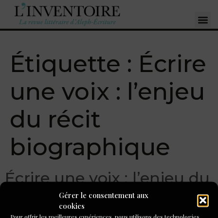
Étiquette :
Écrire
une voix : l’enjeu
du récit
biographique
Écrire une voix : l’enjeu du
récit biographique
Gérer le consentement aux
cookies
Pour offrir les meilleures expériences, nous utilisons des technologies