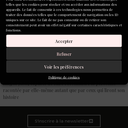
telles que les cookies pour stocker et/ou accéder aux informations des
appareils. Le fait de consentir à ces technologies nous permettra de
traiter des données telles que le comportement de navigation ou les ID
uniques sur ce site. Le fait de ne pas consentir ou de retirer son
consentement peut avoir un effet négatif sur certaines caractéristiques et
fonctions.
Accepter
Refuser
Voir les préférences
Si la biographie repose sur des paroles effectivement
prononcées, encore faut-il les transposer dans une
Politique de cookies
langue juste, capable de faire reconnaître la personne
racontée par elle-même autant que par ceux qui liront son
histoire
S'inscrire à la newsletter