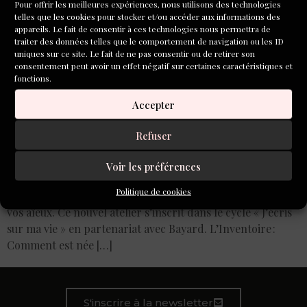
Pour offrir les meilleures expériences, nous utilisons des technologies
telles que les cookies pour stocker et/ou accéder aux informations des
appareils. Le fait de consentir à ces technologies nous permettra de
traiter des données telles que le comportement de navigation ou les ID
uniques sur ce site. Le fait de ne pas consentir ou de retirer son
consentement peut avoir un effet négatif sur certaines caractéristiques et
fonctions.
Accepter
Refuser
Vous êtes plutôt salé ou sucré ? Acide ou amer ? Chicon ou
Voir les préférences
potiron ? Les 14 et 15 avril 2026, Camille Berta vous
Politique de cookies
propose d’ouvrir les portes de votre cuisine et de celles de
vos aïeux. Ce nouvel atelier s’inscrit dans le cycle « J’écris
sur ma vie » en partenariat avec Bayard. L’Inventoire :
Comment est née […]
S'inscrire à la newsletter