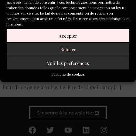
appareils. Le fait de consentir à ces technologies nous permettra de
traiter des données telles que le comportement de navigation ou les ID
uniques sur ce site. Le fait de ne pas consentir ou de retirer son
consentement peut avoir un effet négatif sur certaines caractéristiques et
fonctions.
Accepter
Refuser
Il y a des livres qu’il faut lire quand on veut être écrivain.
Voir les préférences
Quand on veut savoir ce que ça produit autour de soi, ce
que ça implique dans sa propre vie, ce que cela demande
Politique de cookies
d’honnêteté vis-à-vis de soi-même pour aller jusqu’au
bout de ce qu’on a à dire. Le livre de Lionel Duroy […]
S'inscrire à la newsletter