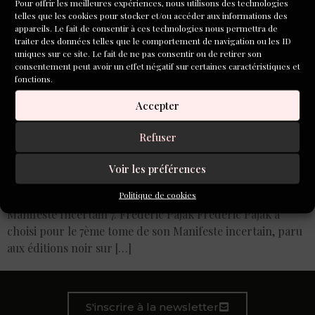
Pour offrir les meilleures expériences, nous utilisons des technologies
telles que les cookies pour stocker et/ou accéder aux informations des
appareils. Le fait de consentir à ces technologies nous permettra de
traiter des données telles que le comportement de navigation ou les ID
uniques sur ce site. Le fait de ne pas consentir ou de retirer son
consentement peut avoir un effet négatif sur certaines caractéristiques et
fonctions.
Accepter
Refuser
Que c’est pénible – d’être – quelqu’un ! Que c’est commun
Voir les préférences
– comme une grenouille – De dire son nom – tout au long
Politique de cookies
de juin – Au marais qui admire ! EMILY DICKINSON
Manifeste Incertain 7. Frédéric Pajak Frédéric Pajak a
choisi pour le 7ème tome de son Manifeste incertain, paru
aux éditions noir sur […]
S'inscrire à la newsletter